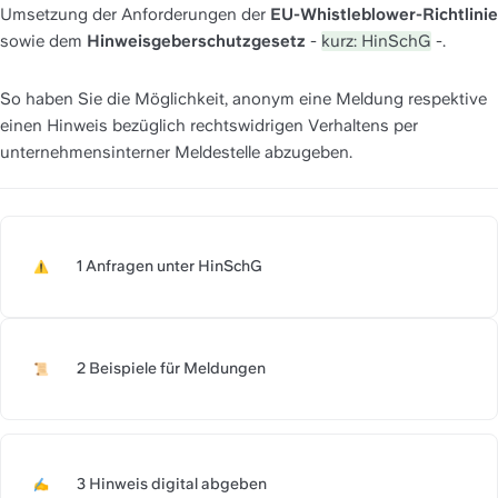
Umsetzung der Anforderungen der 
EU-Whistleblower-Richtlinie
sowie dem 
Hinweisgeberschutzgesetz 
- 
kurz: HinSchG
 -.
So haben Sie die Möglichkeit, anonym eine Meldung respektive 
einen Hinweis bezüglich rechtswidrigen Verhaltens per 
unternehmensinterner Meldestelle abzugeben.
1 Anfragen unter HinSchG 
https://slite.com/api/public/n
2 Beispiele für Meldungen
https://slite.com/api/public/n
3 Hinweis digital abgeben
https://slite.com/api/public/no